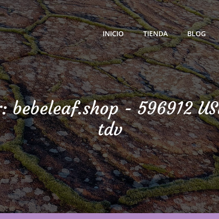
INICIO
TIENDA
BLOG
ra Calidad
r:
bebeleaf.shop - 596912 U
tdv