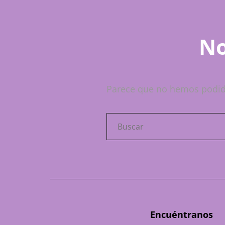
No
Parece que no hemos podid
Buscar:
Encuéntranos