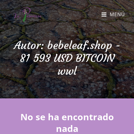
MENÚ
Autor:
bebeleaf.shop -
81 593 USD BITCOIN
wwl
No se ha encontrado
nada