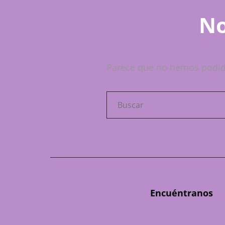
No
Parece que no hemos podid
Buscar:
Encuéntranos