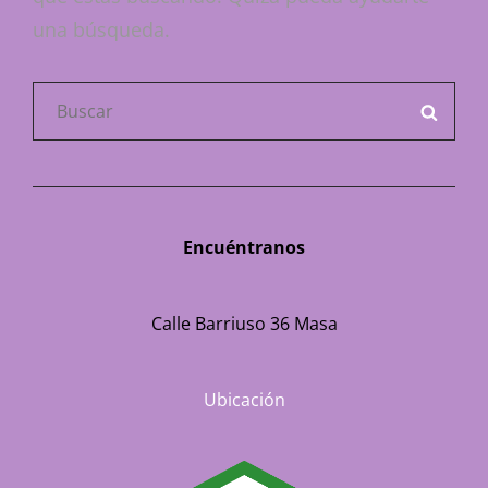
una búsqueda.
Buscar:
BUSC
Encuéntranos
Calle Barriuso 36 Masa
Ubicación