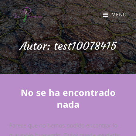
MENÚ
Autor:
test10078415
No se ha encontrado
nada
Parece que no hemos podido encontrar lo
que estás buscando. Quizá pueda ayudarte