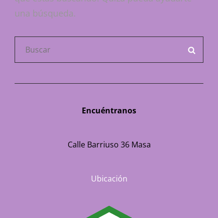
una búsqueda.
Buscar:
BUSC
Encuéntranos
Calle Barriuso 36 Masa
Ubicación