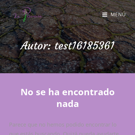
MENÚ
Autor:
test16185361
No se ha encontrado
nada
Parece que no hemos podido encontrar lo
que estás buscando. Quizá pueda ayudarte