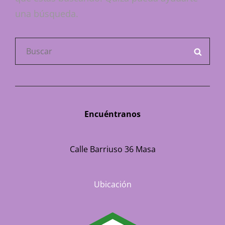
una búsqueda.
Buscar:
BUSC
Encuéntranos
Calle Barriuso 36 Masa
Ubicación