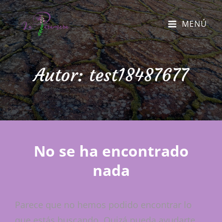
MENÚ
Autor:
test18487677
No se ha encontrado
nada
Parece que no hemos podido encontrar lo
que estás buscando. Quizá pueda ayudarte