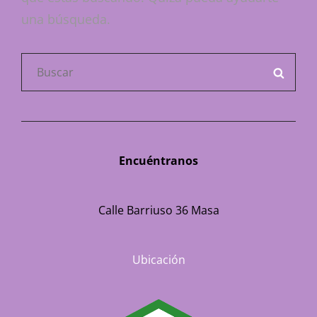
una búsqueda.
Buscar:
BUSC
Encuéntranos
Calle Barriuso 36 Masa
Ubicación