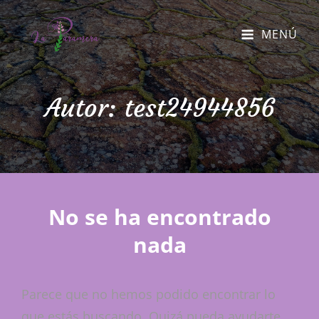
MENÚ
Autor:
test24944856
No se ha encontrado
nada
Parece que no hemos podido encontrar lo
que estás buscando. Quizá pueda ayudarte