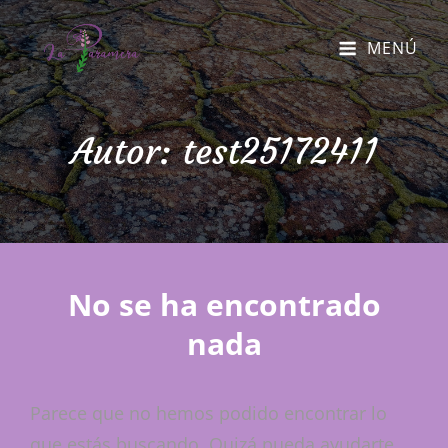
MENÚ
Autor:
test25172411
No se ha encontrado
nada
Parece que no hemos podido encontrar lo
que estás buscando. Quizá pueda ayudarte