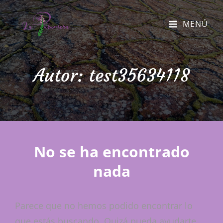
MENÚ
Autor:
test35634118
No se ha encontrado
nada
Parece que no hemos podido encontrar lo
que estás buscando. Quizá pueda ayudarte