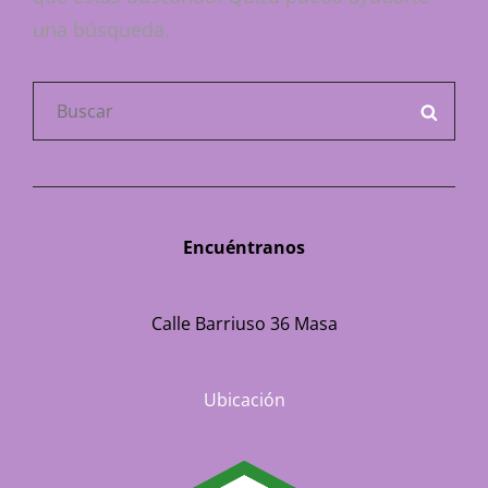
una búsqueda.
Buscar:
BUSC
Encuéntranos
Calle Barriuso 36 Masa
Ubicación