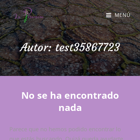
MENÚ
Autor:
test35867723
No se ha encontrado
nada
Parece que no hemos podido encontrar lo
que estás buscando. Quizá pueda ayudarte