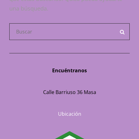
una búsqueda.
Buscar:
BUSC
Encuéntranos
Calle Barriuso 36 Masa
Ubicación