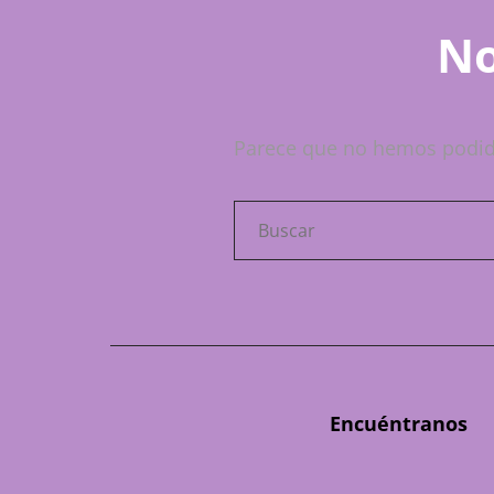
No
Parece que no hemos podid
Buscar:
Encuéntranos