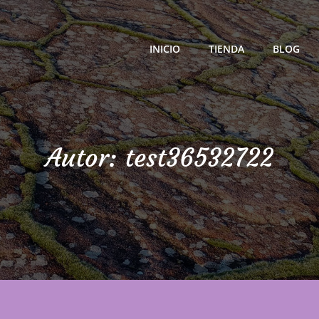
INICIO
TIENDA
BLOG
ra Calidad
Autor:
test36532722