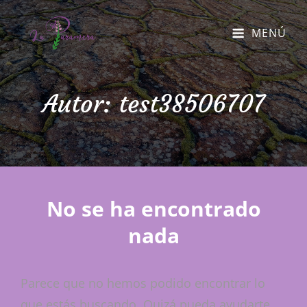
MENÚ
Autor:
test38506707
No se ha encontrado
nada
Parece que no hemos podido encontrar lo
que estás buscando. Quizá pueda ayudarte