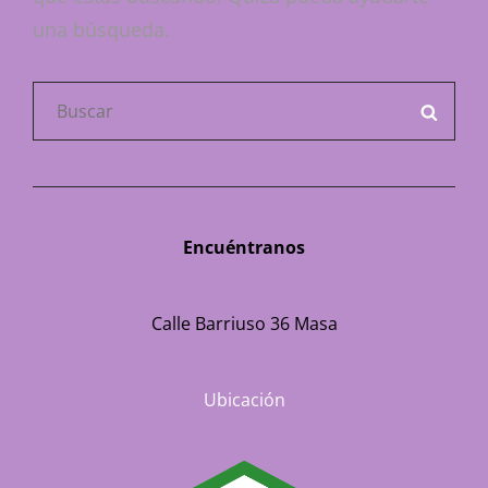
una búsqueda.
Buscar:
BUSC
Encuéntranos
Calle Barriuso 36 Masa
Ubicación