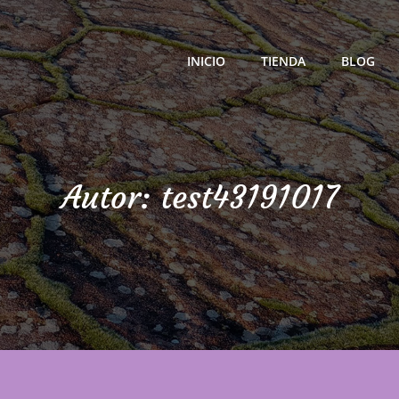
INICIO
TIENDA
BLOG
ra Calidad
Autor:
test43191017