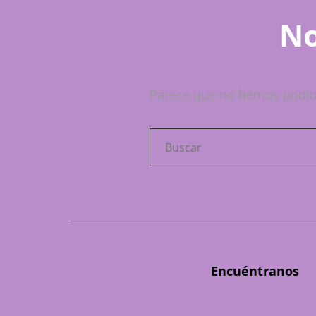
No
Parece que no hemos podid
Buscar:
Encuéntranos