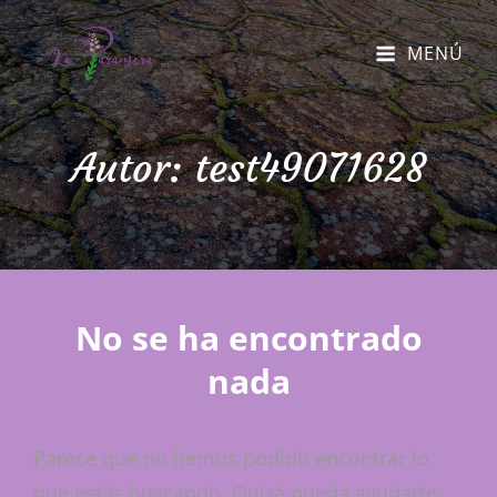
MENÚ
Autor:
test49071628
No se ha encontrado
nada
Parece que no hemos podido encontrar lo
que estás buscando. Quizá pueda ayudarte