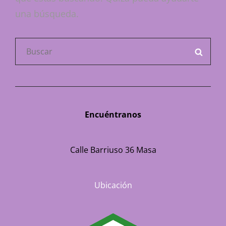
una búsqueda.
Buscar:
BUSC
Encuéntranos
Calle Barriuso 36 Masa
Ubicación