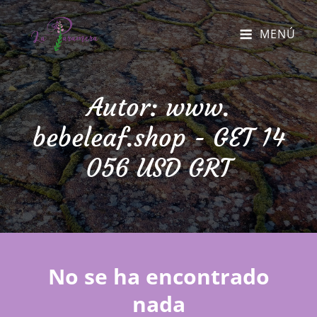
MENÚ
Autor:
www.
bebeleaf.shop - GET 14
056 USD GRT
No se ha encontrado
nada