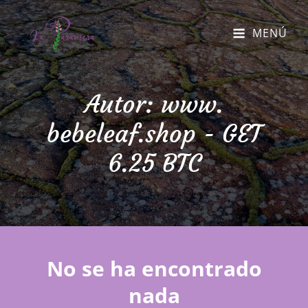
MENÚ
Autor:
www.
bebeleaf.shop - GET
6.25 BTC
No se ha encontrado
nada