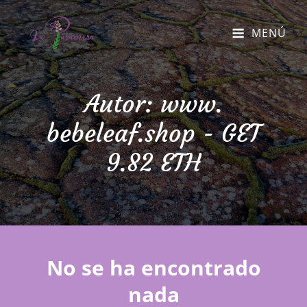
MENÚ
Autor:
www.
bebeleaf.shop - GET
9.82 ETH
No se ha encontrado
nada