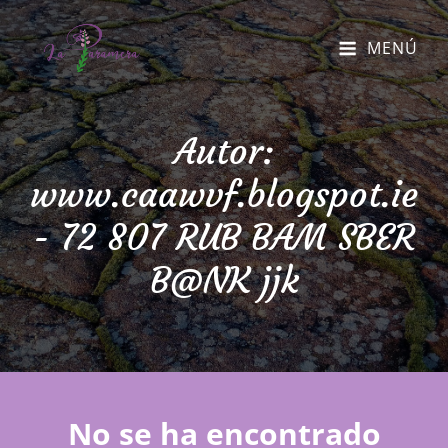
MENÚ
Autor:
www.caawvf.blogspot.ie
- 72 807 RUB BAM SBER
B@NK jjk
No se ha encontrado