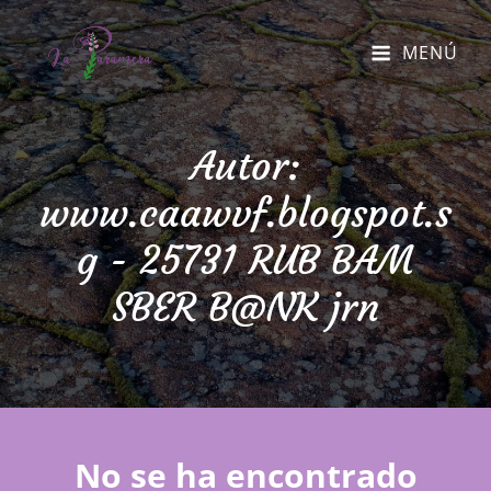
MENÚ
Autor:
www.caawvf.blogspot.s
g - 25731 RUB BAM
SBER B@NK jrn
No se ha encontrado