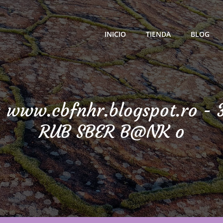
INICIO
TIENDA
BLOG
ra Calidad
:
www.cbfnhr.blogspot.ro - 
RUB SBER B@NK o