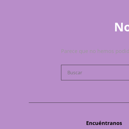
No
Parece que no hemos podid
Buscar:
Encuéntranos