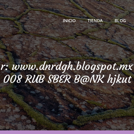
INICIO
TIENDA
BLOG
ra Calidad
or:
www.dnrdgh.blogspot.mx
008 RUB SBER B@NK hjkut