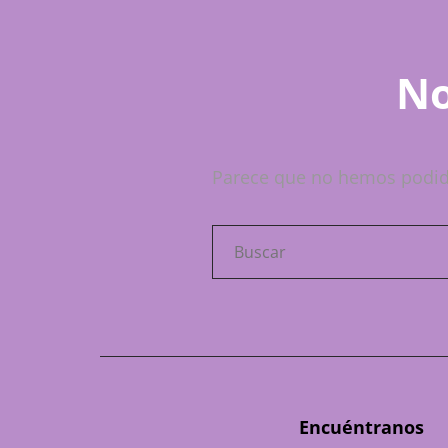
No
Parece que no hemos podid
Buscar:
Encuéntranos