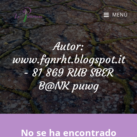
MENÚ
Autor:
www.fgnrht.blogspot.it
- 81 869 RUB SBER
B@NK puwg
No se ha encontrado