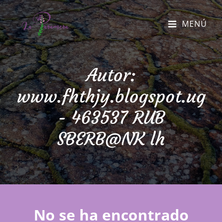
MENÚ
Autor:
www.fhthjy.blogspot.ug
- 463537 RUB
SBERB@NK lh
No se ha encontrado