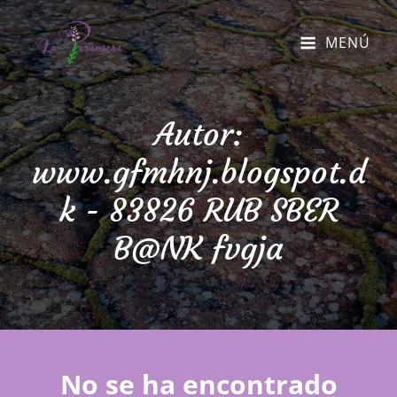
MENÚ
Autor:
www.gfmhnj.blogspot.d
k - 83826 RUB SBER
B@NK fvgja
No se ha encontrado