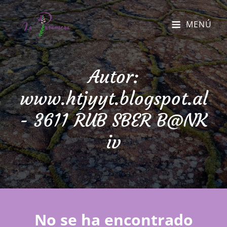
MENÚ
Autor:
www.htjyyt.blogspot.al
- 3611 RUB SBER B@NK
iv
No se ha encontrado