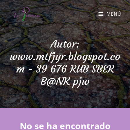
MENÚ
Autor:
www.mtfjyr.blogspot.co
m - 39 676 RUB SBER
B@NK pjw
No se ha encontrado