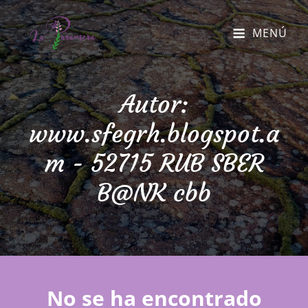
MENÚ
Autor:
www.sfegrh.blogspot.a
m - 52715 RUB SBER
B@NK cbb
No se ha encontrado