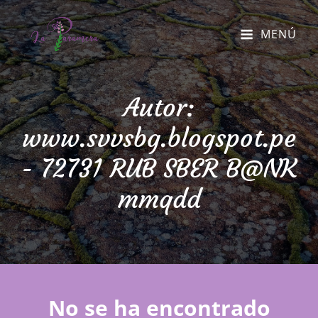
MENÚ
Autor:
www.svvsbg.blogspot.pe
- 72731 RUB SBER B@NK
mmqdd
No se ha encontrado